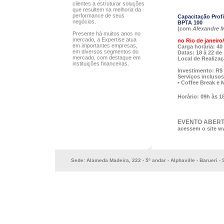
clientes a estruturar soluções
que resultem na melhoria da
performance de seus
Capacitação Prof
negócios.
BPTA 100
(com
Alexandre M
Presente há muitos anos no
mercado, a Expertise atua
no Rio de janeiro
em importantes empresas,
Carga horária:
40 
em diversos segmentos do
Datas:
18 à 22 de
mercado, com destaque em
Local de Realizaç
instituições financeiras.
Investimento: R$ 
Serviços inclusos
• Coffee Break e M
Horário:
09h às 1
EVENTO ABERTO
acessem o site 
Sede: Alameda Madeira, 222 - 5º andar - Alphaville - Barueri -