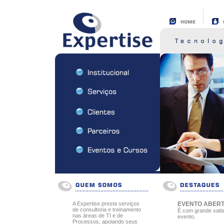
A Expertise presta serviços
EVENTO ABERTO 
de consultoria e treinamento
É com grande satis
nas áreas de TI e de
evento.
Processos, apoiando seus